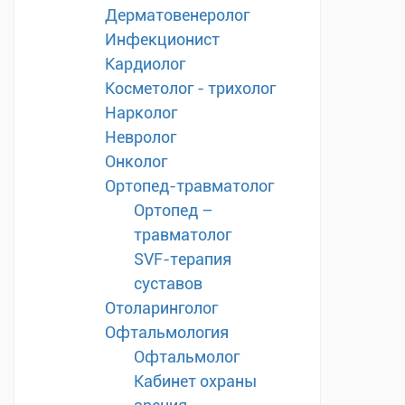
Дерматовенеролог
Инфекционист
Кардиолог
Косметолог - трихолог
Нарколог
Невролог
Онколог
Ортопед-травматолог
Ортопед –
травматолог
SVF-терапия
суставов
Отоларинголог
Офтальмология
Офтальмолог
Кабинет охраны