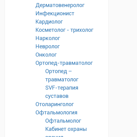
Дерматовенеролог
Инфекционист
Кардиолог
Косметолог - трихолог
Нарколог
Невролог
Онколог
Ортопед-травматолог
Ортопед –
травматолог
SVF-терапия
суставов
Отоларинголог
Офтальмология
Офтальмолог
Кабинет охраны