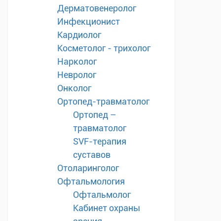
Дерматовенеролог
Инфекционист
Кардиолог
Косметолог - трихолог
Нарколог
Невролог
Онколог
Ортопед-травматолог
Ортопед –
травматолог
SVF-терапия
суставов
Отоларинголог
Офтальмология
Офтальмолог
Кабинет охраны