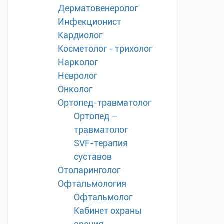
Дерматовенеролог
Инфекционист
Кардиолог
Косметолог - трихолог
Нарколог
Невролог
Онколог
Ортопед-травматолог
Ортопед –
травматолог
SVF-терапия
суставов
Отоларинголог
Офтальмология
Офтальмолог
Кабинет охраны