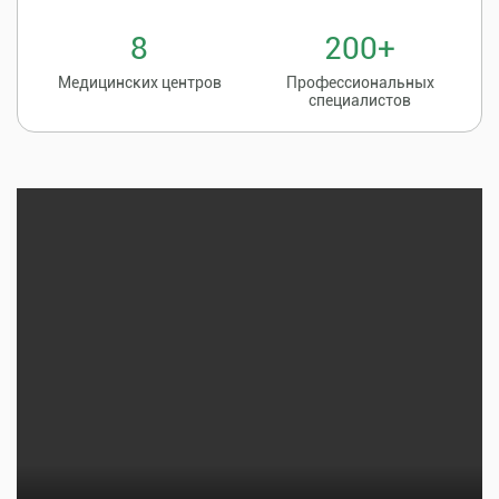
8
200+
Медицинских центров
Профессиональных
специалистов
Записаться на
8 (86135) 2-20-20
прием к врачу