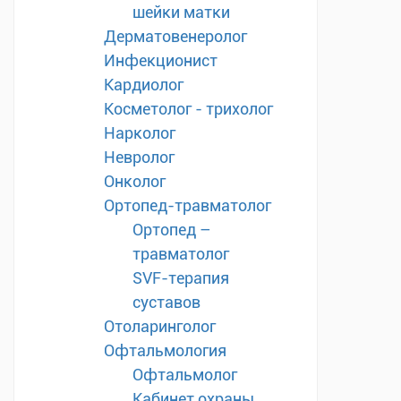
шейки матки
Дерматовенеролог
Инфекционист
Кардиолог
Косметолог - трихолог
Нарколог
Невролог
Онколог
Ортопед-травматолог
Ортопед –
травматолог
SVF-терапия
суставов
Отоларинголог
Офтальмология
Офтальмолог
Кабинет охраны