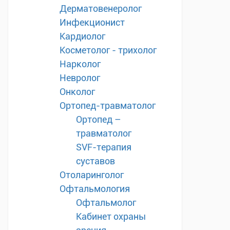
Дерматовенеролог
Инфекционист
Кардиолог
Косметолог - трихолог
Нарколог
Невролог
Онколог
Ортопед-травматолог
Ортопед –
травматолог
SVF-терапия
суставов
Отоларинголог
Офтальмология
Офтальмолог
Кабинет охраны