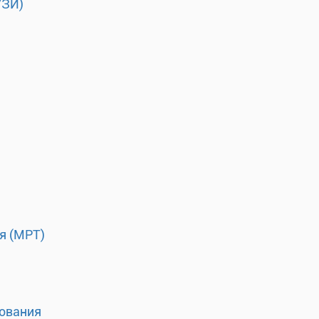
УЗИ)
я (МРТ)
ования