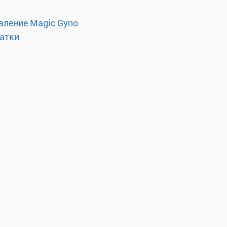
вление Magic Gyno
матки