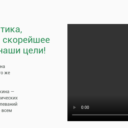
тика,
, скорейшее
наши цели!
пна
го же
кина —
нических
олеваний
о всем