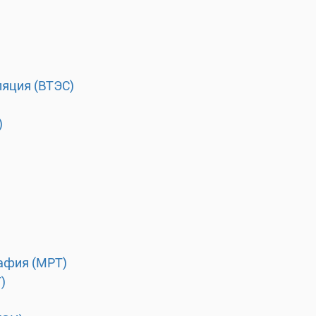
ляция (ВТЭС)
)
афия (МРТ)
)