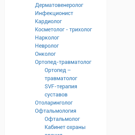
Дерматовенеролог
Инфекционист
Кардиолог
Косметолог - трихолог
Нарколог
Невролог
Онколог
Ортопед-травматолог
Ортопед –
травматолог
SVF-терапия
суставов
Отоларинголог
Офтальмология
Офтальмолог
Кабинет охраны