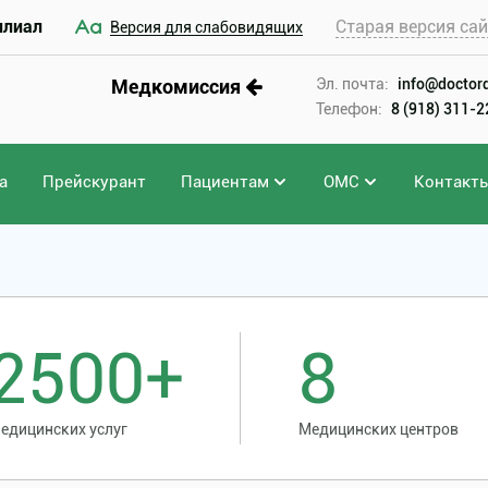
илиал
Старая версия са
Версия для слабовидящих
Медкомиссия
Эл. почта:
info@doctord
Телефон:
8 (918) 311-
а
Прейскурант
Пациентам
ОМС
Контакт
ическая холецистэктомия
2500+
8
едицинских услуг
Медицинских центров