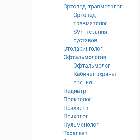
Ортопед-травматолог
Ортопед –
травматолог
SVF-терапия
суставов
Отоларинголог
Офтальмология
Офтальмолог
Кабинет охраны
зрения
Педиатр
Проктолог
Психиатр
Психолог
Пульмонолог
Терапевт