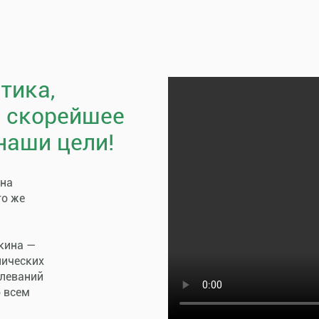
тика,
, скорейшее
наши цели!
пна
го же
кина —
нических
олеваний
о всем