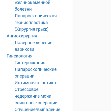
желчнокаменной
болезни
Лапароскопическая
герниопластика
(Хирургия грыж)
Ангиохирургия
Лазерное лечение
варикоза
Гинекология
Гистероскопия
Лапароскопические
операции
Интимная пластика
Стрессовое
недержание мочи –
слинговые операции
Опущение/выпадение