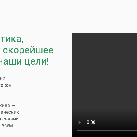
тика,
, скорейшее
наши цели!
пна
го же
кина —
нических
олеваний
о всем