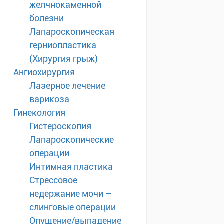
желчнокаменной
болезни
Лапароскопическая
герниопластика
(Хирургия грыж)
Ангиохирургия
Лазерное лечение
варикоза
Гинекология
Гистероскопия
Лапароскопические
операции
Интимная пластика
Стрессовое
недержание мочи –
слинговые операции
Опущение/выпадение