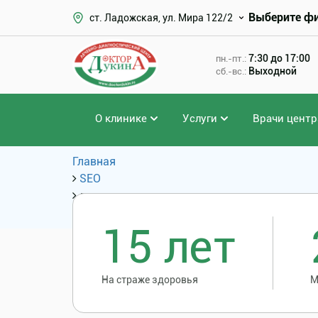
Выберите ф
ст. Ладожская, ул. Мира 122/2
7:30 до 17:00
пн.-пт.:
Выходной
сб.-вс.:
О клинике
Услуги
Врачи центр
Главная
SEO
лапароскопическая холецистэктомия цена
Популярные запросы
15 лет
На страже здоровья
М