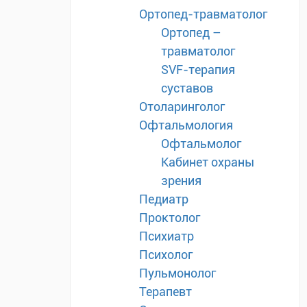
Ортопед-травматолог
Ортопед –
травматолог
SVF-терапия
суставов
Отоларинголог
Офтальмология
Офтальмолог
Кабинет охраны
зрения
Педиатр
Проктолог
Психиатр
Психолог
Пульмонолог
Терапевт