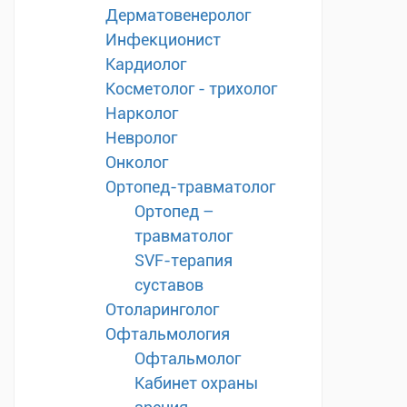
Дерматовенеролог
Инфекционист
Кардиолог
Косметолог - трихолог
Нарколог
Невролог
Онколог
Ортопед-травматолог
Ортопед –
травматолог
SVF-терапия
суставов
Отоларинголог
Офтальмология
Офтальмолог
Кабинет охраны