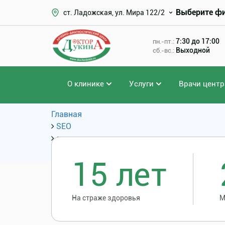
Выберите ф
ст. Ладожская, ул. Мира 122/2
7:30 до 17:00
пн.-пт.:
Выходной
сб.-вс.:
О клинике
Услуги
Врачи центр
Главная
SEO
лапароскопическая холецистэктомия нарк
Популярные запросы
15 лет
На страже здоровья
М