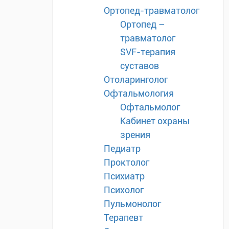
Ортопед-травматолог
Ортопед –
травматолог
SVF-терапия
суставов
Отоларинголог
Офтальмология
Офтальмолог
Кабинет охраны
зрения
Педиатр
Проктолог
Психиатр
Психолог
Пульмонолог
Терапевт