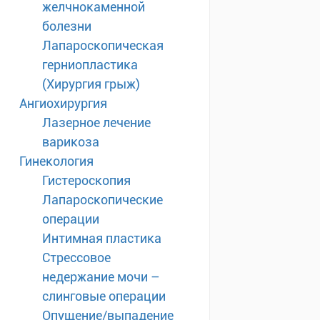
желчнокаменной
болезни
Лапароскопическая
герниопластика
(Хирургия грыж)
Ангиохирургия
Лазерное лечение
варикоза
Гинекология
Гистероскопия
Лапароскопические
операции
Интимная пластика
Стрессовое
недержание мочи –
слинговые операции
Опущение/выпадение