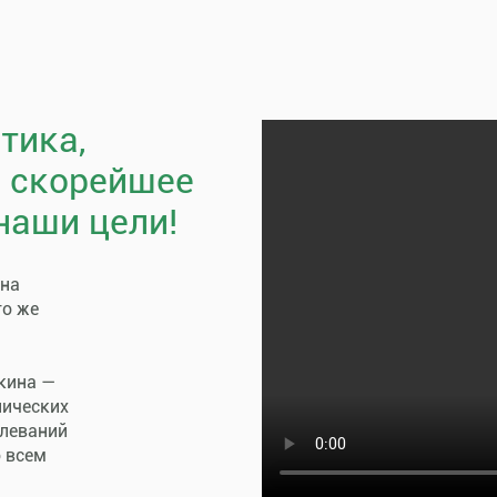
тика,
, скорейшее
наши цели!
пна
го же
кина —
нических
олеваний
о всем