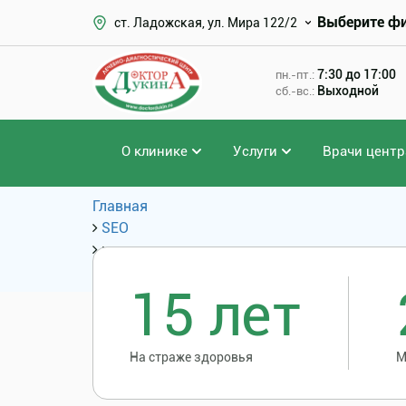
Выберите ф
ст. Ладожская, ул. Мира 122/2
7:30 до 17:00
пн.-пт.:
Выходной
сб.-вс.:
О клинике
Услуги
Врачи центр
Главная
SEO
какие анализы для удаления желчного пуз
Популярные запросы
15 лет
На страже здоровья
М