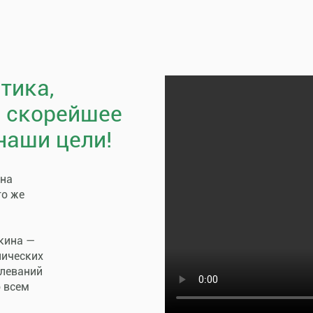
тика,
, скорейшее
наши цели!
пна
го же
кина —
нических
олеваний
о всем