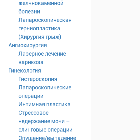
желчнокаменной
болезни
Лапароскопическая
герниопластика
(Хирургия грыж)
Ангиохирургия
Лазерное лечение
варикоза
Гинекология
Гистероскопия
Лапароскопические
операции
Интимная пластика
Стрессовое
недержание мочи –
слинговые операции
Опущение/выпадение