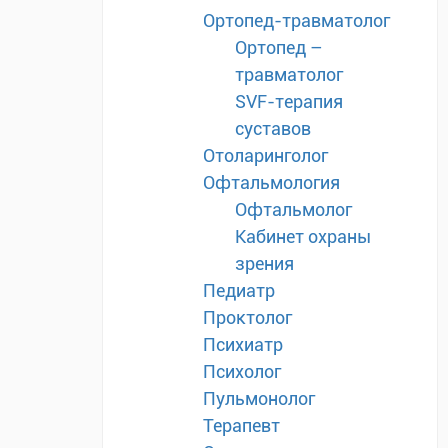
Ортопед-травматолог
Ортопед –
травматолог
SVF-терапия
суставов
Отоларинголог
Офтальмология
Офтальмолог
Кабинет охраны
зрения
Педиатр
Проктолог
Психиатр
Психолог
Пульмонолог
Терапевт