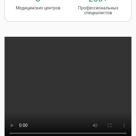
Медицинских центров
Профессиональных
специалистов
Записаться на
8 (86135) 2-20-20
прием к врачу
Тщательная профилактика, качественное