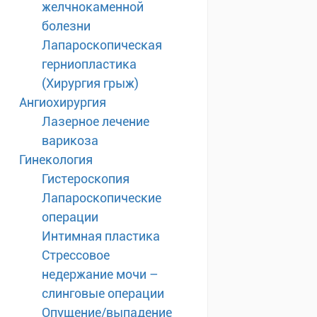
желчнокаменной
болезни
Лапароскопическая
герниопластика
(Хирургия грыж)
Ангиохирургия
Лазерное лечение
варикоза
Гинекология
Гистероскопия
Лапароскопические
операции
Интимная пластика
Стрессовое
недержание мочи –
слинговые операции
Опущение/выпадение