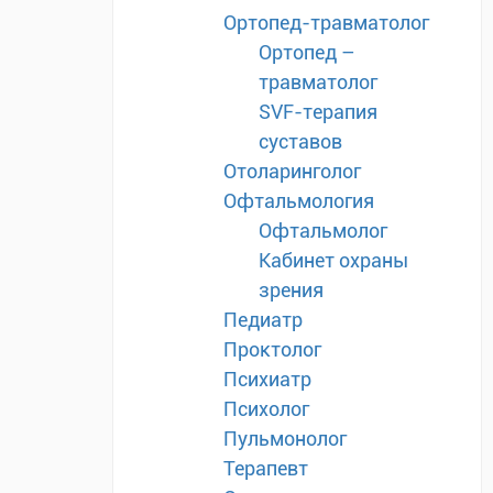
Ортопед-травматолог
Ортопед –
травматолог
SVF-терапия
суставов
Отоларинголог
Офтальмология
Офтальмолог
Кабинет охраны
зрения
Педиатр
Проктолог
Психиатр
Психолог
Пульмонолог
Терапевт