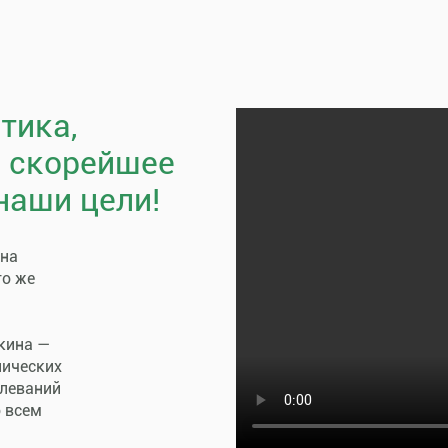
тика,
, скорейшее
наши цели!
пна
го же
кина —
нических
олеваний
о всем