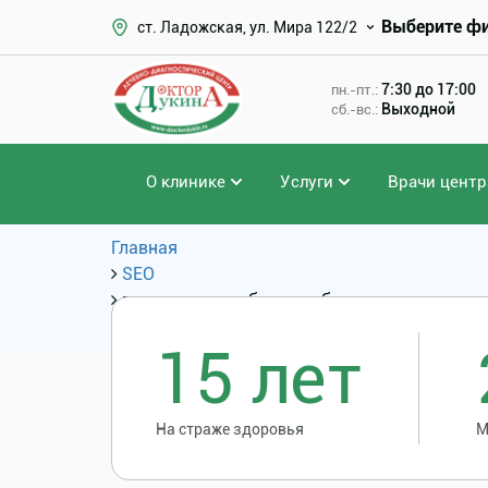
Выберите ф
ст. Ладожская, ул. Мира 122/2
7:30 до 17:00
пн.-пт.:
Выходной
сб.-вс.:
О клинике
Услуги
Врачи центр
Главная
SEO
где удаляют зубы под общим наркозом
Популярные запросы
15 лет
На страже здоровья
М