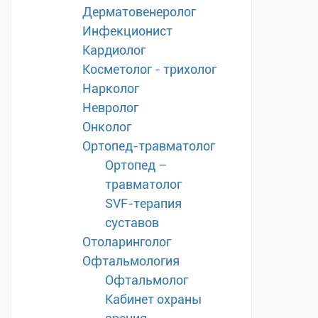
Дерматовенеролог
Инфекционист
Кардиолог
Косметолог - трихолог
Нарколог
Невролог
Онколог
Ортопед-травматолог
Ортопед –
травматолог
SVF-терапия
суставов
Отоларинголог
Офтальмология
Офтальмолог
Кабинет охраны