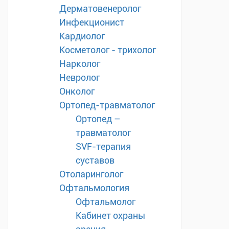
Дерматовенеролог
Инфекционист
Кардиолог
Косметолог - трихолог
Нарколог
Невролог
Онколог
Ортопед-травматолог
Ортопед –
травматолог
SVF-терапия
суставов
Отоларинголог
Офтальмология
Офтальмолог
Кабинет охраны