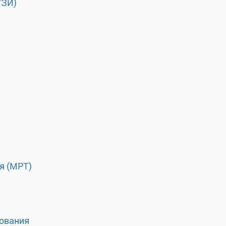
УЗИ)
я (МРТ)
ования