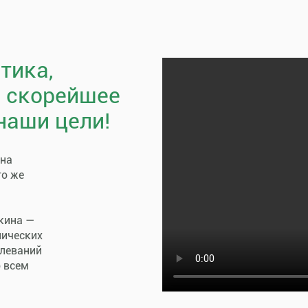
тика,
, скорейшее
наши цели!
пна
го же
кина —
нических
олеваний
о всем