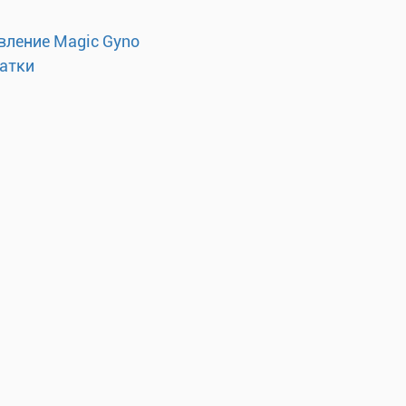
вление Magic Gyno
матки