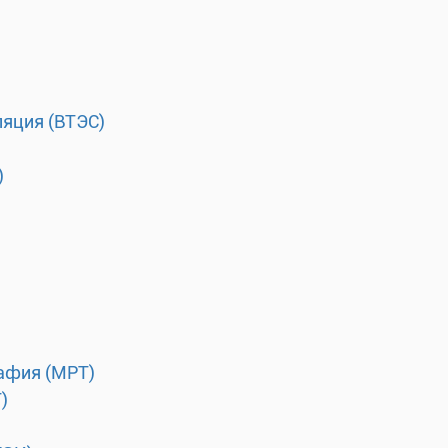
ляция (ВТЭС)
)
афия (МРТ)
)