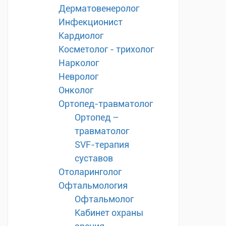
Дерматовенеролог
Инфекционист
Кардиолог
Косметолог - трихолог
Нарколог
Невролог
Онколог
Ортопед-травматолог
Ортопед –
травматолог
SVF-терапия
суставов
Отоларинголог
Офтальмология
Офтальмолог
Кабинет охраны