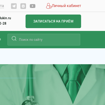
йта
Личный кабинет
ukin.ru
ЗАПИСАТЬСЯ НА ПРИЁМ
22-28
ы